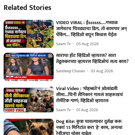
Related Stories
VIDEO VIRAL : ईssssss....गच्चाळ
जागेवरच चिवड्याचा ढिग, तो कामगार अन्
पॅकिंग... व्हिडिओ बघून किळस येईल
Saam Tv
05 Aug 2026
साराचा हॉट व्हिडिओ व्हायरल? सारा
तेंडूलकरच्या व्हायरल व्हिडिओचं सत्य काय?
Sandeep Chavan
03 Aug 2026
Viral Video : 'मोहब्बतें'नं ओलांडली
सीमा...चिनी सैनिकानं गायलं शाहरूखचं
रोमँटिक गाणं; व्हिडिओ व्हायरल
Saam Tv
01 Aug 2026
Dog Bite: कुत्रा चावल्यावर दुर्लक्ष करू
नका! 15 मिनिटांत करा 'हे' काम, अन्यथा
रेबीजचा धोका वाढेल