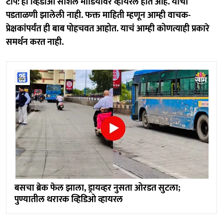
टीप: हा व्हिडीओ सोशल मीडियावर व्हायरल होत आहे. याची
पडताळणी झालेली नाही. फक्त माहिती म्हणून आम्ही वाचक-
प्रेक्षकांपर्यंत ही बाब पोहचवत आहोत. याचं आम्ही कोणत्याही प्रकारे
समर्थन करत नाही.
बसचा ब्रेक फेल झाला, ड्रायव्हर नुसता ओरडत सुटला;
पुण्यातील थरारक व्हिडिओ व्हायरल