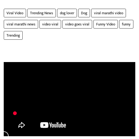
Viral Video
Trending News
dog lover
Dog
viral marathi video
viral marathi news
video viral
video goes viral
Funny Video
funny
Trending