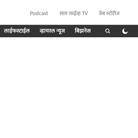
Podcast
साम लाईव्ह TV
वेब स्टोरीज
लाईफस्टाईल
व्हायरल न्यूज
बिझनेस