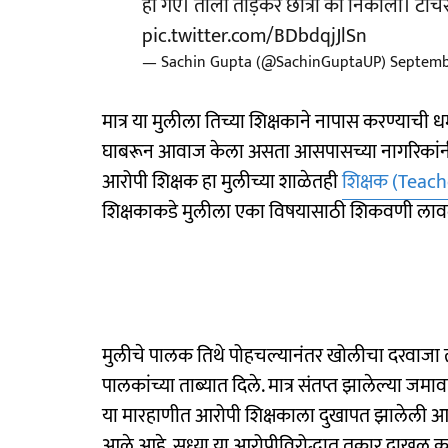
हो गए। ताला तोड़कर छात्रा को निकाला। टीचर
pic.twitter.com/BDbdqjJlSn
— Sachin Gupta (@SachinGuptaUP)
Septemb
मात्र या मुलीला तिच्या शिक्षकाने नापास करण्याची धम
घाबरून आवाज केला असता आसपासच्या नागरिकांनी म
आरोपी शिक्षक हा मुलीच्या शाळेतही
शिक्षक (Teac
शिक्षकाकडे मुलीला एका विषयासाठी शिकवणी लाव
मुलीचे पालक तिथे पोहचल्यानंतर खोलीचा दरवाजा 
पालकांच्या ताब्यात दिले. मात्र संतप्त झालेल्या जम
या मारहाणीत आरोपी शिक्षकाला दुखापत झालेली आहे
आले आहे. सध्या या आरोपीविरोद्धात तक्रार दाखल