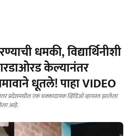
्याची धमकी, विद्यार्थिनीशी
 आरडाओरड केल्यानंतर
जमावाने धूतले! पाहा VIDEO
्तर प्रदेशमधील एक धक्कादायक व्हिडिओ व्हायरल झालेला
लेला आहे.