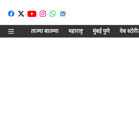
ताज्या बातम्या
महाराष्ट्र
मुंबई पुणे
वेब स्टोर