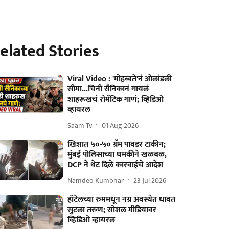
elated Stories
Viral Video : 'मोहब्बतें'नं ओलांडली
सीमा...चिनी सैनिकानं गायलं
शाहरूखचं रोमँटिक गाणं; व्हिडिओ
व्हायरल
Saam Tv
01 Aug 2026
खिशात ५०-५० ग्रॅम पावडर टाकीन;
मुंबई पोलिसाच्या धमकीने खळबळ,
DCP ने थेट दिले कारवाईचे आदेश
Namdeo Kumbhar
23 Jul 2026
हॉटेलच्या रुममधून नग्न अवस्थेत धावत
सुटला तरुण; सोशल मीडियावर
व्हिडिओ व्हायरल