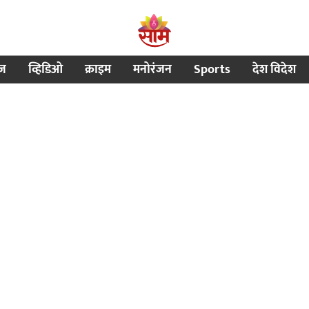
ीज
व्हिडिओ
क्राइम
मनोरंजन
Sports
देश विदेश