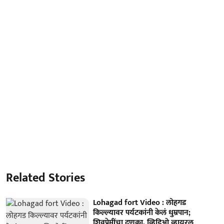
Related Stories
Lohagad fort Video : लोहगड
किल्ल्यावर पर्यटकांनी केलं धुम्रपान;
शिवप्रेमींचा दणका, व्हिडिओ व्हायरल