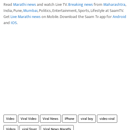
Read
Marathi news
and watch Live TV.
Breaking news
from
Maharashtra
,
India, Pune,
Mumbai
, Politics, Entertainment, Sports, Lifestyle at SaamTV.
Get
Live Marathi news
on Mobile. Download the Saam Tv app for
Android
and
IOS
.
Video
Viral Video
Viral News
IPhone
viral boy
video viral
Videos
viral fever
Viral News Marathi