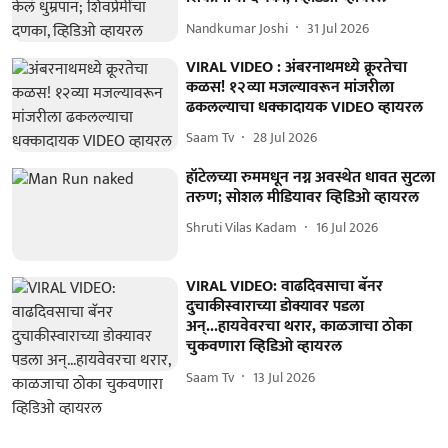
Nandkumar Joshi
31 Jul 2026
VIRAL VIDEO : अंबरनाथमध्ये क्रूरतेचा
कळस! १२व्या मजल्यावरून मांजरीला
ढकलल्याचा धक्कादायक VIDEO व्हायरल
Saam Tv
28 Jul 2026
हॉटेलच्या रुममधून नग्न अवस्थेत धावत सुटला
तरुण; सोशल मीडियावर व्हिडिओ व्हायरल
Shruti Vilas Kadam
16 Jul 2026
VIRAL VIDEO: वाढदिवसाचा बॅनर
दुचाकीस्वाराच्या डोक्यावर पडला
अन्...हायवेवरचा थरार, काळजाचा ठोका
चुकवणारा व्हिडिओ व्हायरल
Saam Tv
13 Jul 2026