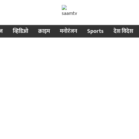
ीज
व्हिडिओ
क्राइम
मनोरंजन
Sports
देश विदेश