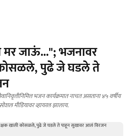
 मर जाऊं..."; भजनावर
सळले, पुढे जे घडले ते
जन
ओ सोशल मीडियावर व्हायरल झालाय.