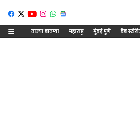
ताज्या बातम्या
महाराष्ट्र
मुंबई पुणे
वेब स्टोर