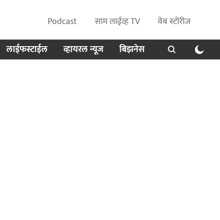
Podcast
साम लाईव्ह TV
वेब स्टोरीज
लाईफस्टाईल
व्हायरल न्यूज
बिझनेस