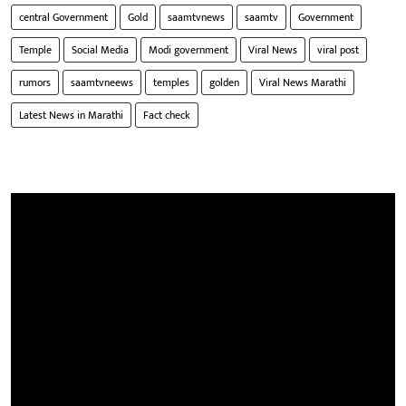
central Government
Gold
saamtvnews
saamtv
Government
Temple
Social Media
Modi government
Viral News
viral post
rumors
saamtvneews
temples
golden
Viral News Marathi
Latest News in Marathi
Fact check