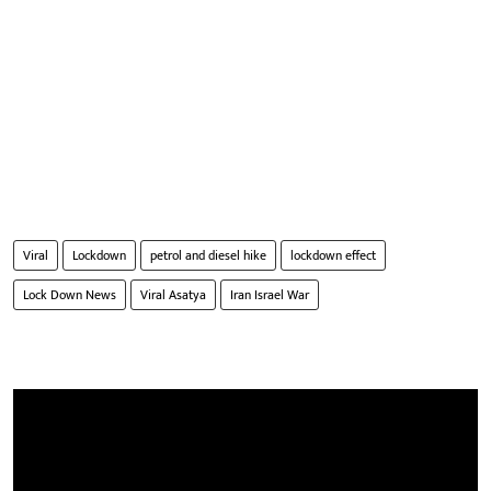
Viral
Lockdown
petrol and diesel hike
lockdown effect
Lock Down News
Viral Asatya
Iran Israel War