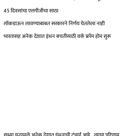
45 दिवसांचा एलपीजीचा साठा
लॉकडाऊन लावण्याबाबत सरकारने निर्णय घेतलेला नाही
भारतासह अनेक देशात इंधन बचतीसाठी वर्क फ्रॉम होम सुरू
सध्या युद्धामुळे अनेक देशात इंधनाची टंचाई आहे...त्याचा परिणाम