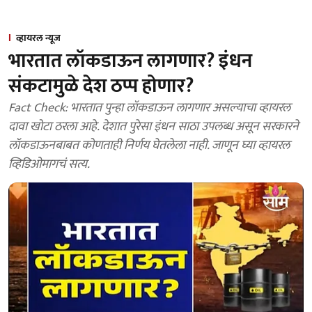
व्हायरल न्यूज
भारतात लॉकडाऊन लागणार? इंधन
संकटामुळे देश ठप्प होणार?
Fact Check: भारतात पुन्हा लॉकडाऊन लागणार असल्याचा व्हायरल
दावा खोटा ठरला आहे. देशात पुरेसा इंधन साठा उपलब्ध असून सरकारने
लॉकडाऊनबाबत कोणताही निर्णय घेतलेला नाही. जाणून घ्या व्हायरल
व्हिडिओमागचं सत्य.