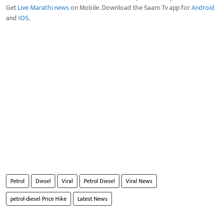
Get
Live Marathi news
on Mobile. Download the Saam Tv app for
Android
and
IOS
.
Petrol
Diesel
Viral
Petrol Diesel
Viral News
petrol-diesel Price Hike
Latest News