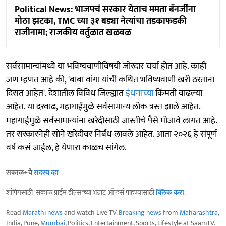
Political News: भाजपचं सरकार येताच ममता बॅनर्जींना
मोठा झटका, TMC च्या ३१ बड्या नेत्यांचा तडकाफडकी
राजीनामा; राजकीय वर्तुळात खळबळ
सर्वसामान्यांमध्ये या भविष्यवाणीविषयी जोरदार चर्चा होत आहे. काही
जण म्हणत आहे की, 'बाबा वांगा यांची कथित भविष्यवाणी खरी ठरताना
दिसत आहेत'. देशातील विविध जिल्ह्यात
इंधनाच्या
किंमती वाढल्या
आहेत. या दरवाढ, महागाईमुळे सर्वसामान्य लोक त्रस्त झाले आहेत.
महागाईमुळे सर्वसामान्यांना खरेदीसाठी जास्तीचे पैसे मोजावे लागत आहे.
तर सरकारनेही सोने खरेदीवर निर्बंध लावले आहेत. आता २०२६ हे संपूर्ण
वर्ष कसं जाईल, हे येणारा काळच सांगेल.
सकाळ+चे
सदस्य व्हा
शॉपिंगसाठी 'सकाळ प्राईम डील्स'च्या भन्नाट ऑफर्स पाहण्यासाठी
क्लिक करा
.
Read
Marathi news
and watch Live TV.
Breaking news
from
Maharashtra
,
India, Pune,
Mumbai
, Politics, Entertainment, Sports, Lifestyle at SaamTV.