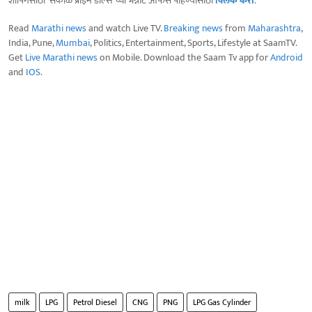
शॉपिंगसाठी 'सकाळ प्राईम डील्स'च्या भन्नाट ऑफर्स पाहण्यासाठी
क्लिक करा
.
Read
Marathi news
and watch Live TV.
Breaking news
from
Maharashtra
,
India, Pune,
Mumbai
, Politics, Entertainment, Sports, Lifestyle at SaamTV.
Get
Live Marathi news
on Mobile. Download the Saam Tv app for
Android
and
IOS
.
milk
LPG
Petrol Diesel
CNG
PNG
LPG Gas Cylinder