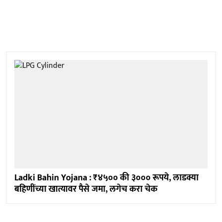
Ladki Bahin Yojana : ₹४५०० की ३००० रूपये, लाडक्या
बहि‍णींच्या खात्यावर पैसे जमा, लगेच करा चेक