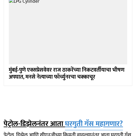
मुंबई-पुणे एक्सप्रेसवेवर राज ठाकरेंच्या निकटवर्तीयाचा भीषण
अपघात, मनसे नेत्याच्या फॉर्च्युनरचा चक्काचूर
पेट्रोल-डिझेलनंतर आता
घरगुती गॅस महागणार?
पेट्रोल, डिझेल आणि सीएनजीच्या किमती वाढल्यानंतर आता घरगुती गॅस