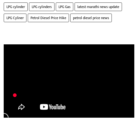
LPG cylinder
LPG cylinders
LPG Gas
latest marathi news update
LPG Cyliner
Petrol Diesel Price Hike
petrol diesel price news