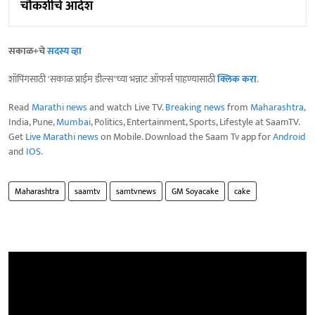
चौकशीचे आदेश
सकाळ+चे
सदस्य व्हा
शॉपिंगसाठी 'सकाळ प्राईम डील्स'च्या भन्नाट ऑफर्स पाहण्यासाठी
क्लिक करा
.
Read
Marathi news
and watch Live TV.
Breaking news
from
Maharashtra
,
India, Pune,
Mumbai
, Politics, Entertainment, Sports, Lifestyle at SaamTV.
Get
Live Marathi news
on Mobile. Download the Saam Tv app for
Android
and
IOS
.
Maharashtra
saamtv
samtvnews
GM Soyacake
cake