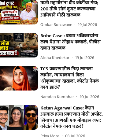
माजी महापौरांना दीड कोटींचा गंडा;
200 तोळे सोनं दुप्पट करण्याच्या
आमिषाने मोठी खळबळ
Omkar Sonawane
19 Jul 2026
Bribe Case : बड्या अधिकाऱ्यांना
लाच घेताना रंगेहाथ पकडलं, पोलीस
दलात खळबळ
Alisha Khedekar
19 Jul 2026
TCS प्रकरणातील निदा खानला
जामीन, न्यायालयानं दिला
'श्रीकृष्णाचा' दाखला, कोर्टात नेमकं
काय झालं?
Namdeo Kumbhar
10 Jul 2026
Ketan Agarwal Case: केतन
अग्रवाल हत्या प्रकरणात मोठी अपडेट,
सियाचा आणखी एक मोबाइल जप्त;
कोर्टात नेमकं काय घडलं?
Priya More
03 Jul 2026