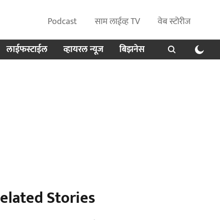
Podcast
साम लाईव्ह TV
वेब स्टोरीज
लाईफस्टाईल
व्हायरल न्यूज
बिझनेस
elated Stories