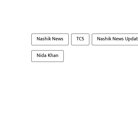
Nashik News
TCS
Nashik News Upda
Nida Khan