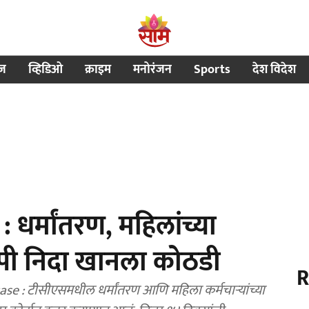
ीज
व्हिडिओ
क्राइम
मनोरंजन
Sports
देश विदेश
र्मांतरण, महिलांच्या
पी निदा खानला कोठडी
R
e : टीसीएसमधील धर्मांतरण आणि महिला कर्मचाऱ्यांच्या