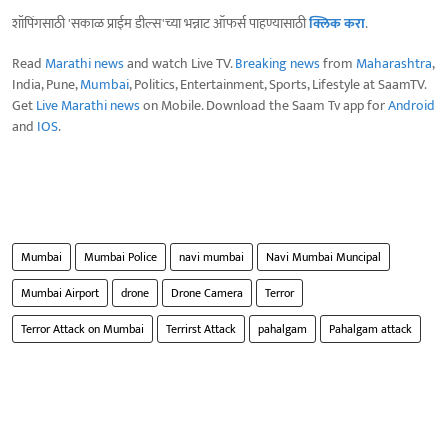
शॉपिंगसाठी 'सकाळ प्राईम डील्स'च्या भन्नाट ऑफर्स पाहण्यासाठी
क्लिक करा
.
Read
Marathi news
and watch Live TV.
Breaking news
from
Maharashtra
,
India, Pune,
Mumbai
, Politics, Entertainment, Sports, Lifestyle at SaamTV.
Get
Live Marathi news
on Mobile. Download the Saam Tv app for
Android
and
IOS
.
Mumbai
Mumbai Police
navi mumbai
Navi Mumbai Muncipal
Mumbai Airport
drone
Drone Camera
Terror
Terror Attack on Mumbai
Terrirst Attack
pahalgam
Pahalgam attack