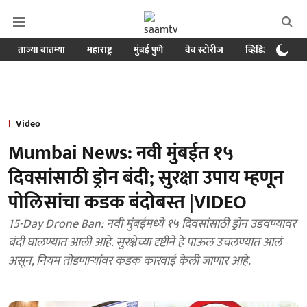
ताज्या बातम्या
महाराष्ट्र
मुंबई पुणे
वेब स्टोरीज
व्हिडिओ
क्र
Video
Mumbai News: नवी मुंबईत १५
दिवसांसाठी ड्रोन बंदी; सुरक्षा उपाय म्हणून
पोलिसांचा कडक बंदोबस्त |VIDEO
15-Day Drone Ban: नवी मुंबईमध्ये १५ दिवसांसाठी ड्रोन उडवण्यावर
बंदी घालण्यात आली आहे. सुरक्षेच्या दृष्टीने हे पाऊल उचलण्यात आलं
असून, नियम तोडणाऱ्यांवर कडक कारवाई केली जाणार आहे.