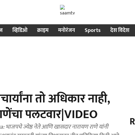
ीज
व्हिडिओ
क्राइम
मनोरंजन
Sports
देश विदेश
र्यांना तो अधिकार नाही,
राणेंचा पलटवार|VIDEO
R
जपचे ज्येष्ठ नेते आणि खासदार नारायण राणे यांनी