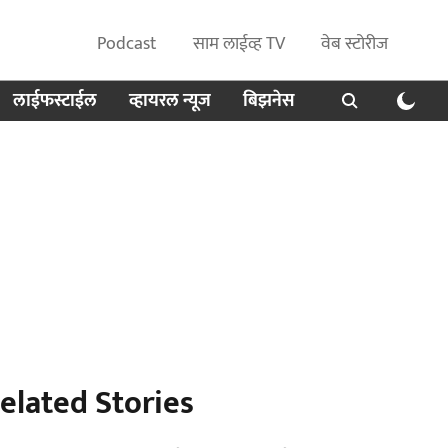
Podcast
साम लाईव्ह TV
वेब स्टोरीज
लाईफस्टाईल
व्हायरल न्यूज
बिझनेस
elated Stories