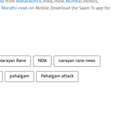
ws
from
Maharashtra
, India, Pune,
Mumbai
, Politics,
e Marathi news
on Mobile. Download the Saam Tv app for
Narayan Rane
NDA
narayan rane news
pahalgam
Pahalgam attack