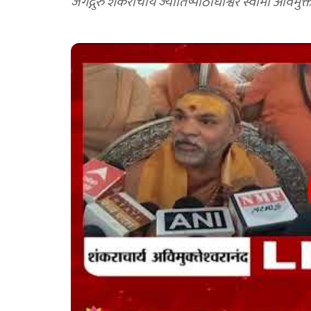
जगद्गुरु शंकराचार्य ज्योतिष्पीठाधीश्वर स्वामी अविमुक्त