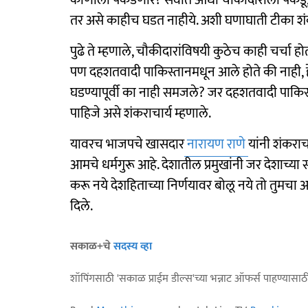
कोणाला पकडणार? सर्वात आधी चौकीदाराला पकडू, त
तर असे काहीच घडत नाहीये. अशी घणाघाती टीका शंकर
पुढे ते म्हणाले, चौकीदारांविषयी कुठेच काही चर्चा
पण दहशतवादी पाकिस्तानमधून आले होते की नाही, हे
घडण्यापूर्वी का नाही समजले? जर दहशतवादी पाकि
पाहिजे असे शंकराचार्य म्हणाले.
यावरच भाजपचे खासदार
नारायण राणे
यांनी शंकराच
आमचे धर्मगुरू आहे. देशातील प्रमुखांनी जर देशाच्य
करू नये देशहिताच्या निर्णयावर बोलू नये तो तुमचा अधि
दिले.
सकाळ+चे
सदस्य व्हा
शॉपिंगसाठी 'सकाळ प्राईम डील्स'च्या भन्नाट ऑफर्स पाहण्यासा