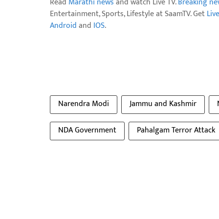
Read
Marathi news
and watch Live TV.
Breaking ne
Entertainment, Sports, Lifestyle at SaamTV. Get
Liv
Android
and
IOS
.
Narendra Modi
Jammu and Kashmir
NDA Government
Pahalgam Terror Attack