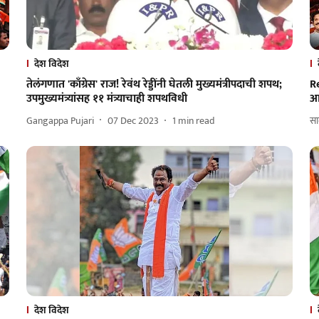
देश विदेश
तेलंगणात 'काँग्रेस' राज! रेवंथ रेड्डींनी घेतली मुख्यमंत्रीपदाची शपथ;
Re
उपमुख्यमंत्र्यांसह ११ मंत्र्याचाही शपथविधी
आ
Gangappa Pujari
07 Dec 2023
1
min read
साम
देश विदेश