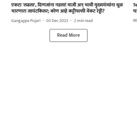
एकटा 'लढला', दिग्गजांना नडला! माजी अन् भावी मुख्यमंत्र्यांना धूळ
Te
चारणारा जायंटकिलर; कोण आहे कट्टीपल्ली वेंकट रेड्डी?
च
Gangappa Pujari
03 Dec 2023
2
min read
साम
Read More