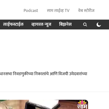
Podcast
साम लाईव्ह TV
वेब स्टोरीज
लाईफस्टाईल
व्हायरल न्यूज
बिझनेस
सभा निवडणुकीच्या निकालांचे आणि विजयी उमेदवारांच्या