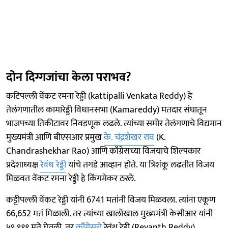
दोन दिग्गजांचा केला पराभव?
कटिपल्ली वेंकट रमना रेड्डी (kattipalli Venkata Reddy) हे
तेलंगणातील कामारेड्डी विधानसभा (Kamareddy) मतदार संघातून
भाजपच्या तिकीटावर निवडणूक लढले. त्यांच्या समोर तेलंगणाचे विद्यमान
मुख्यमंत्री आणि बीएसआर प्रमुख
के. चंद्रशेखर राव
(K.
Chandrashekhar Rao) आणि कॉंग्रेसच्या विजयाचे शिल्पकार
प्रदेशाध्यक्ष
रेवंथ रेड्डी
यांचे तगडे आव्हान होते. या त्रिशंकू लढतीत विजय
मिळवत वेंकट रमना रेड्डी हे किंगमेकर ठरले.
कट्टीपल्ली वेंकट रेड्डी यांनी 6741 मतांनी विजय मिळवला. त्यांना एकूण
66,652 मतं मिळाली. तर त्यांच्या खालोखाल मुख्यमंत्री केसीआर यांनी
५९,९११ मते घेतली. तर
कॉंग्रेसचे
रेवंथ रेड्डी (Revanth Reddy)