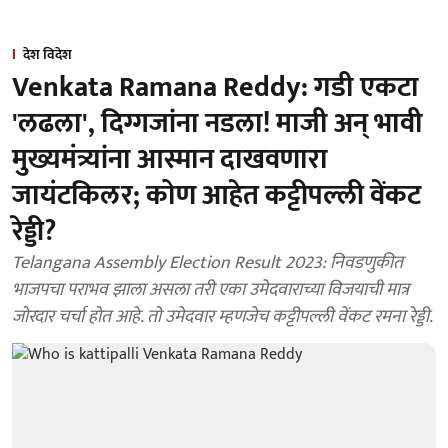
देश विदेश
Venkata Ramana Reddy: गडी एकटा
'लढला', दिग्गजांना नडला! माजी अन् भावी
मुख्यमंत्र्यांना आस्मान दाखवणारा
जायंटकिलर; कोण आहेत कट्टीपल्ली वेंकट
रेड्डी?
Telangana Assembly Election Result 2023: निवडणुकीत
भाजपचा पराभव झाला असला तरी एका उमेदवाराच्या विजयाची मात्र
जोरदार चर्चा होत आहे. तो उमेदवार म्हणजेच कट्टीपल्ली वेंकट रमना रेड्डी.