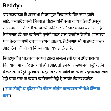
Reddy :
चार राज्यांच्या विधानसभा निवडणूक निकालांचे चित्र स्पष्ट झाले
आहे. मध्यप्रदेशमध्ये शिवराज चौहान यांनी सत्ता कायम ठेवली असून
राजस्थान आणि छत्तीसगडमध्ये कॉंग्रेसला जोरदार धक्का बसला आहे.
तेलंगणामध्ये मात्र कॉंग्रेसने मुसंडी मारत सत्ता काबीज केलीय. भाजपचा
मात्र तेलंगणामध्ये दारुण पराभव झालाय. तेलंगणामध्ये भाजपला फक्त
आठ ठिकाणी विजय मिळवण्यात यश आले आहे.
निवडणुकीत भाजपचा पराभव झाला असला तरी एका उमेदवाराच्या
विजयाची मात्र जोरदार चर्चा होत आहे. तो उमेदवार म्हणजेच कट्टीपल्ली
वेंकट रमना रेड्डी. मुख्यमंत्री चंद्रशेखर राव आणि कॉंग्रेसचे प्रदेशाध्यक्ष रेवंथ
रेड्डी यांचा पराभव करुन कट्टीपल्ली रेड्डी हे जायंट किलर ठरलेत.
(
'साम टीव्ही'चं व्हॉट्सअ‍ॅप चॅनल जॉईन करण्यासाठी येथे क्लिक
करा
)