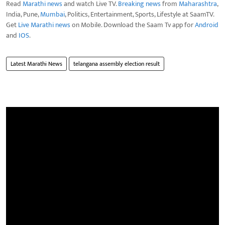
Read
Marathi news
and watch Live TV.
Breaking news
from
Maharashtra
,
India, Pune,
Mumbai
, Politics, Entertainment, Sports, Lifestyle at SaamTV.
Get
Live Marathi news
on Mobile. Download the Saam Tv app for
Android
and
IOS
.
Latest Marathi News
telangana assembly election result