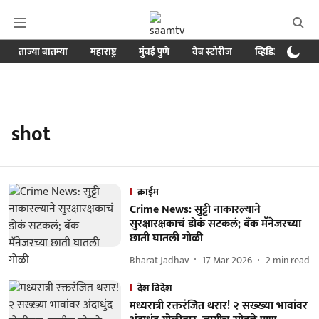
ताज्या बातम्या
महाराष्ट्र
मुंबई पुणे
वेब स्टोरीज
व्हिडिओ
क्र
shot
क्राईम
Crime News: सुट्टी नाकारल्याने
सुरक्षारक्षकाचं डोकं सटकलं; बँक मॅनेजरच्या
छाती घातली गोळी
Bharat Jadhav
17 Mar 2026
2
min read
देश विदेश
मध्यरात्री रक्तरंजित थरार! २ सख्ख्या भावांवर