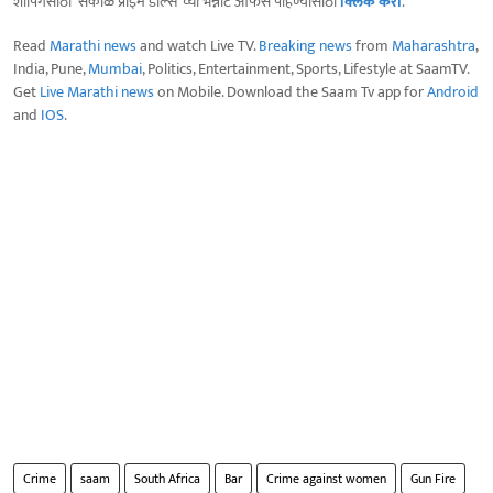
शॉपिंगसाठी 'सकाळ प्राईम डील्स'च्या भन्नाट ऑफर्स पाहण्यासाठी
क्लिक करा
.
Read
Marathi news
and watch Live TV.
Breaking news
from
Maharashtra
,
India, Pune,
Mumbai
, Politics, Entertainment, Sports, Lifestyle at SaamTV.
Get
Live Marathi news
on Mobile. Download the Saam Tv app for
Android
and
IOS
.
Crime
saam
South Africa
Bar
Crime against women
Gun Fire