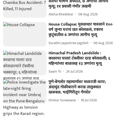
बसचा भीषण अपघात, ७ जणांचा जागीच
मृत्यू; ११ प्रवासी गंभीर जखमी
Alisha Khedekar
08 Aug 2026
House Collapse: मुसळधार पावसाने १००
वर्ष जुन्या घराचं छत कोसळलं, एकाच
कुटुंबातील 6 जणांचा जागीच मृत्यू
Surabhi Jayashree Jagdish
06 Aug 2026
Himachal Pradesh Landslide :
काळाचा घाला! टॅक्सीवर दरड कोसळली; ६
महिन्यांच्या बाळासह १३ जणांचा मृत्यू
Saam Tv
24 Jul 2026
पुणे-बेंगलोर महामार्गावर मध्यरात्री थरार;
अंदाधुंद गोळीबाराने कराड तालुक्यात
खळबळ, भाईगिरीतून गँगवॅार
Omkar Sonawane
18 Jul 2026