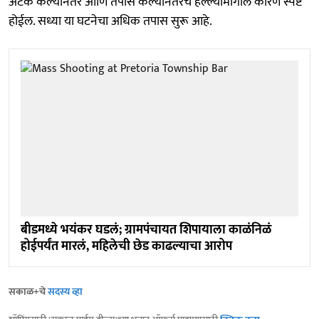
अटक केल्यानंतर आणि तपास केल्यानंतरच हल्ल्यामागील कारण स्पष्ट
होईल. सध्या या घटनेचा अधिक तपास सुरू आहे.
बीडमध्ये भयंकर घडलं; ग्रामपंचायत शिपायाला काळंनिळं
होईपर्यंत मारलं, महिलेची छेड काढल्याचा आरोप
सकाळ+चे
सदस्य व्हा