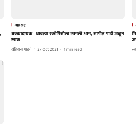
महाराष्ट्र
,
धक्कादायक | धावत्या स्कॉर्पिओला लागली आग, आगीत गाडी जळून
मि
?
खाक
ज
रोहिदास गाडगे
27 Oct 2021
1
min read
लक