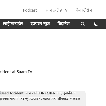
Podcast
साम लाईव्ह TV
वेब स्टोरीज
लाईफस्टाईल
व्हायरल न्यूज
बिझनेस
ccident at Saam TV