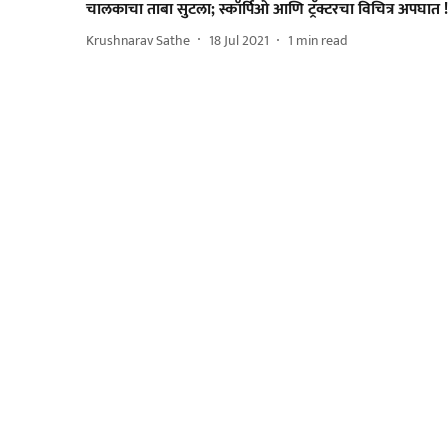
चालकाचा ताबा सुटला; स्कॉर्पिओ आणि ट्रॅक्टरचा विचित्र अपघात !
Krushnarav Sathe
18 Jul 2021
1
min read