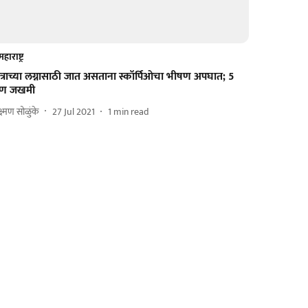
महाराष्ट्र
त्राच्या लग्नासाठी जात असताना स्कॉर्पिओचा भीषण अपघात; 5
ण जखमी
्ष्मण सोळुंके
27 Jul 2021
1
min read