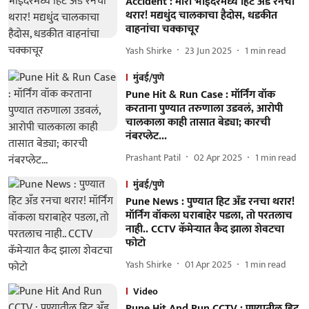
Accident : मीरा भाईंदरमध्ये हिट अँड रनचा
थरार! मद्यधुंद चालकाचा हैदोस, धडकीत
वाहनांचा चक्काचूर
Yash Shirke
23 Jun 2025
1
min read
मुंबई/पुणे
Pune Hit & Run Case : मॉर्निंग वॉक
करताना पुण्यात तरुणाला उडवलं, आरोपी
चालकाला काही तासात बेड्या; कारची
नंबरप्लेट...
Prashant Patil
02 Apr 2025
1
min read
मुंबई/पुणे
Pune News : पुण्यात हिट अँड रनचा थरार!
मॉर्निंग वॉकला घराबाहेर पडला, तो परतलाच
नाही.. CCTV कॅमेऱ्यात कैद झाला शेवटचा
फोटो
Yash Shirke
01 Apr 2025
1
min read
Video
Pune Hit And Run CCTV : पुण्यातील हिट