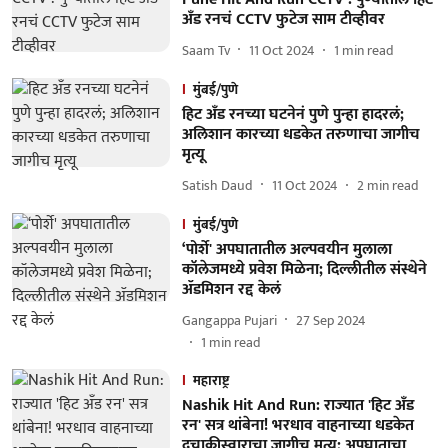
अँड रनचं CCTV फुटेज साम टीव्हीवर
Saam Tv
11 Oct 2024
1
min read
मुंबई/पुणे
हिट अँड रनच्या घटनेनं पुणे पुन्हा हादरलं;
अलिशान कारच्या धडकेत तरुणाचा जागीच
मृत्यू
Satish Daud
11 Oct 2024
2
min read
मुंबई/पुणे
‘पोर्शे' अपघातातील अल्पवयीन मुलाला
कॉलेजमध्ये प्रवेश मिळेना; दिल्लीतील संस्थेने
ॲडमिशन रद्द केलं
Gangappa Pujari
27 Sep 2024
1
min read
महाराष्ट्र
Nashik Hit And Run: राज्यात 'हिट अँड
रन' सत्र थांबेना! भरधाव वाहनाच्या धडकेत
दुचाकीस्वाराचा जागीच मृत्यू; अपघाताचा