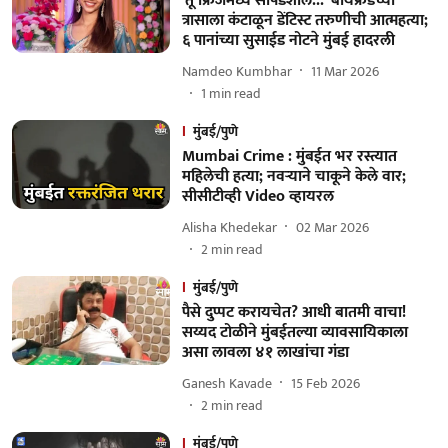
'तू फ्रिजमध्ये सापडशील...' बॉयफ्रेंडच्या
त्रासाला कंटाळून डेंटिस्ट तरुणीची आत्महत्या;
६ पानांच्या सुसाईड नोटने मुंबई हादरली
Namdeo Kumbhar
11 Mar 2026
1
min read
मुंबई/पुणे
Mumbai Crime : मुंबईत भर रस्त्यात
महिलेची हत्या; नवऱ्याने चाकूने केले वार;
सीसीटीव्ही Video व्हायरल
Alisha Khedekar
02 Mar 2026
2
min read
मुंबई/पुणे
पैसे दुप्पट करायचेत? आधी बातमी वाचा!
सय्यद टोळीने मुंबईतल्या व्यावसायिकाला
असा लावला ४१ लाखांचा गंडा
Ganesh Kavade
15 Feb 2026
2
min read
मुंबई/पुणे