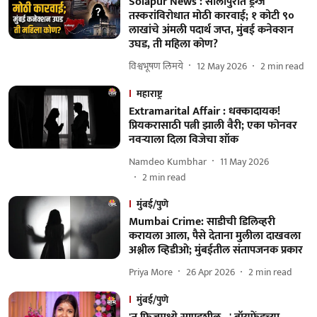
Solapur News : सोलापुरात ड्रग्ज
तस्करांविरोधात मोठी कारवाई; १ कोटी ९०
लाखांचे अंमली पदार्थ जप्त, मुंबई कनेक्शन
उघड, ती महिला कोण?
विश्वभूषण लिमये
12 May 2026
2
min read
महाराष्ट्र
Extramarital Affair : धक्कादायक!
प्रियकरासाठी पत्नी झाली वैरी; एका फोनवर
नवऱ्याला दिला विजेचा शॉक
Namdeo Kumbhar
11 May 2026
2
min read
मुंबई/पुणे
Mumbai Crime: साडीची डिलिव्हरी
करायला आला, पैसे देताना मुलीला दाखवला
अश्लील व्हिडीओ; मुंबईतील संतापजनक प्रकार
Priya More
26 Apr 2026
2
min read
मुंबई/पुणे