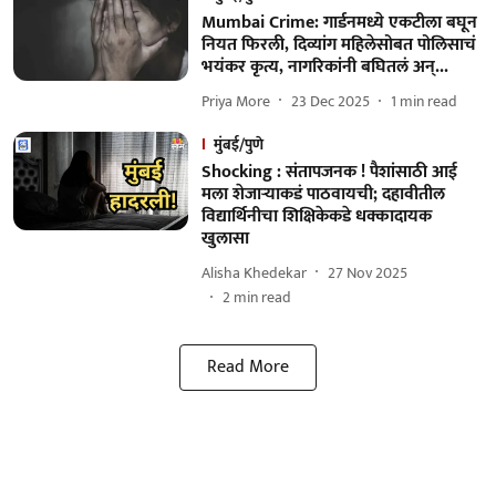
Mumbai Crime: गार्डनमध्ये एकटीला बघून
नियत फिरली, दिव्यांग महिलेसोबत पोलिसाचं
भयंकर कृत्य, नागरिकांनी बघितलं अन्...
Priya More
23 Dec 2025
1
min read
मुंबई/पुणे
Shocking : संतापजनक ! पैशांसाठी आई
मला शेजाऱ्याकडं पाठवायची; दहावीतील
विद्यार्थिनीचा शिक्षिकेकडे धक्कादायक
खुलासा
Alisha Khedekar
27 Nov 2025
2
min read
Read More