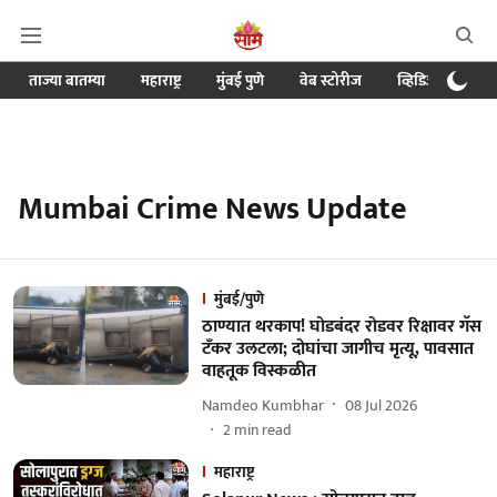
ताज्या बातम्या
महाराष्ट्र
मुंबई पुणे
वेब स्टोरीज
व्हिडिओ
क्र
Mumbai Crime News Update
मुंबई/पुणे
ठाण्यात थरकाप! घोडबंदर रोडवर रिक्षावर गॅस
टँकर उलटला; दोघांचा जागीच मृत्यू, पावसात
वाहतूक विस्कळीत
Namdeo Kumbhar
08 Jul 2026
2
min read
महाराष्ट्र