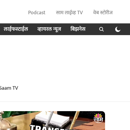
Podcast
साम लाईव्ह TV
वेब स्टोरीज
लाईफस्टाईल
व्हायरल न्यूज
बिझनेस
 Saam TV