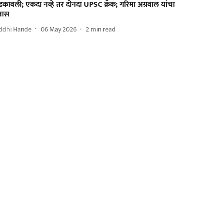
डकावली; एकदा नव्हे तर दोनदा UPSC क्रॅक; गरिमा अग्रवाल यांचा
रवास
iddhi Hande
06 May 2026
2
min read