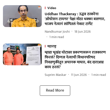
Video
Uddhav Thackeray : उद्धव ठाकरेंना
'ऑपरेशन टायगर' पेक्षा मोठा धक्का बसणार,
भाजप नेत्यानं सांगितलं नेक्स्ट टार्गेट
Nandkumar Joshi
18 Jun 2026
1
min read
महाराष्ट्र
म्हाडा भूखंड घोटाळा प्रकरणावरून राजकारण
फिरलं? दिग्गज नेत्याची विधानपरिषद
निवडणुकीतून अचानक माघार, बंद दाराआड
काय ठरलं?
Suprim Maskar
11 Jun 2026
1
min read
Read More