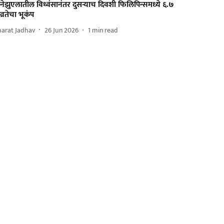
हेनेझुएलातील विध्वंसानंतर दुसऱ्याच दिवशी फिलिपिन्समध्ये ६.७
व्रतेचा भूकंप
harat Jadhav
26 Jun 2026
1
min read