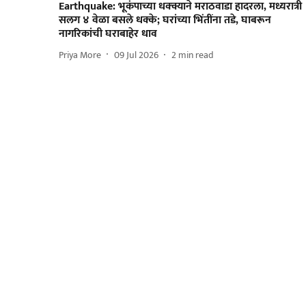
Earthquake: भूकंपाच्या धक्क्याने मराठवाडा हादरला, मध्यरात्री
सलग ४ वेळा बसले धक्के; घरांच्या भिंतींना तडे, घाबरून
नागरिकांची घराबाहेर धाव
Priya More
09 Jul 2026
2
min read