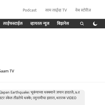
Podcast
साम लाईव्ह TV
वेब स्टोरीज
लाईफस्टाईल
व्हायरल न्यूज
बिझनेस
 Saam TV