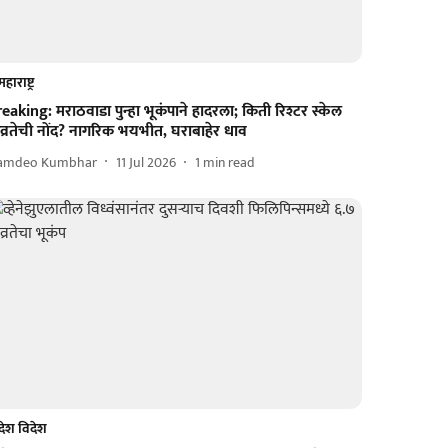
महाराष्ट्र
eaking: मराठवाडा पुन्हा भूकंपाने हादरला; किती रिश्टर स्केल
व्रतेची नोंद? नागरिक भयभीत, घराबाहेर धाव
amdeo Kumbhar
11 Jul 2026
1
min read
देश विदेश