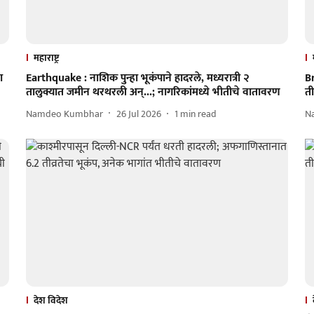
महाराष्ट्र
ा
Earthquake : नाशिक पुन्हा भूकंपाने हादरले, मध्यरात्री २
Br
तालुक्यात जमीन थरथरली अन्...; नागरिकांमध्ये भीतीचे वातावरण
ती
Namdeo Kumbhar
26 Jul 2026
1
min read
N
देश विदेश