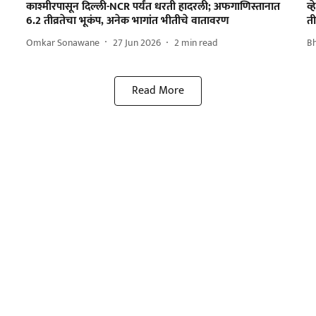
काश्मीरपासून दिल्ली-NCR पर्यंत धरती हादरली; अफगाणिस्तानात
व्
6.2 तीव्रतेचा भूकंप, अनेक भागांत भीतीचे वातावरण
ती
Omkar Sonawane
27 Jun 2026
2
min read
B
Read More