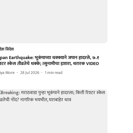
देश विदेश
pan Earthquake: भूकंपाच्या धक्क्याने जपान हादरले, ७.१
श्टर स्केल तीव्रतेचे धक्के; त्सुनामीचा इशारा, थरारक VIDEO
iya More
28 Jul 2026
1
min read