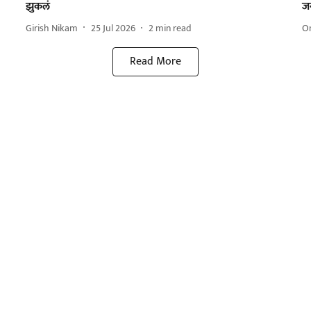
झुकलं
जन
Girish Nikam
25 Jul 2026
2
min read
O
Read More