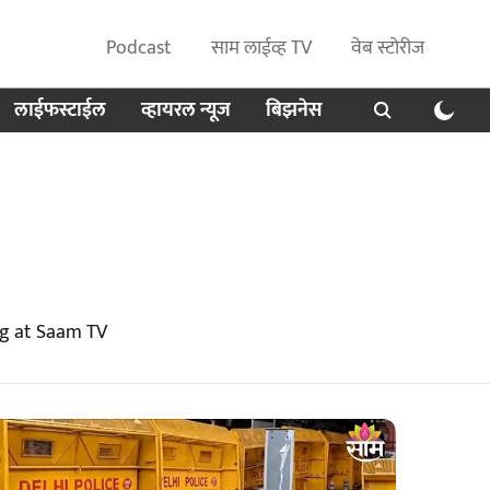
Podcast
साम लाईव्ह TV
वेब स्टोरीज
लाईफस्टाईल
व्हायरल न्यूज
बिझनेस
ng at Saam TV