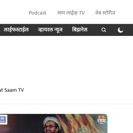
Podcast
साम लाईव्ह TV
वेब स्टोरीज
लाईफस्टाईल
व्हायरल न्यूज
बिझनेस
at Saam TV