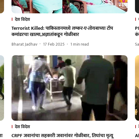
देश विदेश
Terrorist Killed: पाकिस्तानमध्ये लष्कर-ए-तोयबाच्या टॉप
PM
कमांडरचा खात्मा,अज्ञातांकडून गोळीबार
कं
Bharat Jadhav
17 Feb 2025
1
min read
S
देश विदेश
ना
CRPF जवानांचा सहकारी जवानांवर गोळीबार, तिघांचा मृत्यू
A