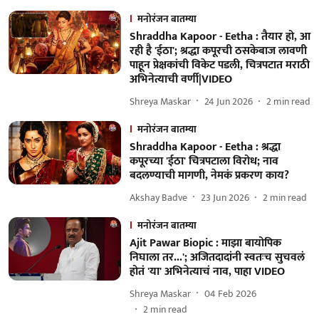
मनोरंजन बातम्या
Shraddha Kapoor - Eetha : तैयार हो, आ
रही है 'ईठा'; श्रद्धा कपूरची ठसकेबाज लावणी
पाहून प्रेक्षकांची विकेट पडली, चित्रपटात मराठी
अभिनेत्याची वर्णी|VIDEO
Shreya Maskar
24 Jun 2026
2
min read
मनोरंजन बातम्या
Shraddha Kapoor - Eetha : श्रद्धा
कपूरच्या 'ईठा' चित्रपटाला विरोध; नाव
बदलण्याची मागणी, नेमकं प्रकरण काय?
Akshay Badve
23 Jun 2026
2
min read
मनोरंजन बातम्या
Ajit Pawar Biopic : माझा बायोपिक
निघाला तर...'; अजितदादांनी स्वतःच सुचवलं
होतं 'या' अभिनेत्याचं नाव, पाहा VIDEO
Shreya Maskar
04 Feb 2026
2
min read