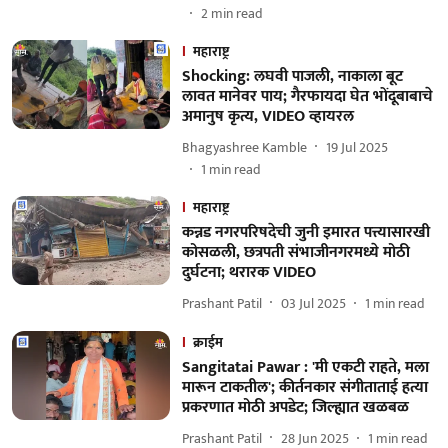
2
min read
महाराष्ट्र
Shocking: लघवी पाजली, नाकाला बूट
लावत मानेवर पाय; गैरफायदा घेत भोंदूबाबाचे
अमानुष कृत्य, VIDEO व्हायरल
Bhagyashree Kamble
19 Jul 2025
1
min read
महाराष्ट्र
कन्नड नगरपरिषदेची जुनी इमारत पत्त्यासारखी
कोसळली, छत्रपती संभाजीनगरमध्ये मोठी
दुर्घटना; थरारक VIDEO
Prashant Patil
03 Jul 2025
1
min read
क्राईम
Sangitatai Pawar : 'मी एकटी राहते, मला
मारून टाकतील'; कीर्तनकार संगीताताई हत्या
प्रकरणात मोठी अपडेट; जिल्ह्यात खळबळ
Prashant Patil
28 Jun 2025
1
min read