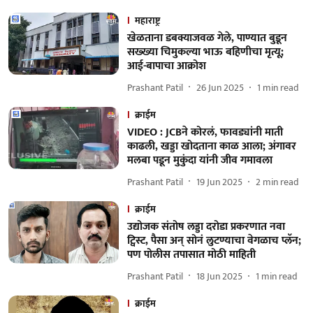
महाराष्ट्र
खेळताना डबक्याजवळ गेले, पाण्यात बुडून
सख्ख्या चिमुकल्या भाऊ बहिणीचा मृत्यू;
आई-बापाचा आक्रोश
Prashant Patil
26 Jun 2025
1
min read
क्राईम
VIDEO : JCBने कोरलं, फावड्यांनी माती
काढली, खड्डा खोदताना काळ आला; अंगावर
मलबा पडून मुकुंदा यांनी जीव गमावला
Prashant Patil
19 Jun 2025
2
min read
क्राईम
उद्योजक संतोष लड्डा दरोडा प्रकरणात नवा
ट्विस्ट, पैसा अन् सोनं लुटण्याचा वेगळाच प्लॅन;
पण पोलीस तपासात मोठी माहिती
Prashant Patil
18 Jun 2025
1
min read
क्राईम