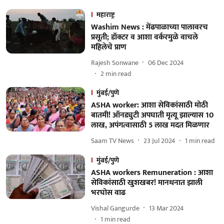
महाराष्ट्र
Washim News : मेंढपाळाच्या पालावरच
प्रसूती; डॉक्टर व आशा वर्करमुळे वाचले
महिलेचे प्राण
Rajesh Sonwane
06 Dec 2024
2
min read
मुंबई/पुणे
ASHA worker: आशा सेविकांसाठी मोठी
बातमी! ऑनड्युटी अपघाती मृत्यू झाल्यास 10
लाख, अपंगत्वासाठी 5 लाख मदत मिळणार
Saam TV News
23 Jul 2024
1
min read
मुंबई/पुणे
ASHA workers Remuneration : आशा
सेविकांसाठी खुशखबर! मानधनात झाली
भरघोस वाढ
Vishal Gangurde
13 Mar 2024
1
min read