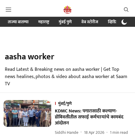
ताज्या बातम्या
महाराष्ट्र
मुंबई पुणे
वेब स्टोरीज
व्हिडिओ
क्र
aasha worker
Read Latest & Breaking news on aasha worker | Get Top
news healines, photos & video about aasha worker at Saam
TV
मुंबई/पुणे
KDMC News: पगारासाठी कल्याण-
डोंबिवलीतील सफाई कर्मचाऱ्यांचे कामबंद
आंदोलन
Siddhi Hande
18 Apr 2026
1
min read