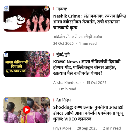
महाराष्ट्र
Nashik Crime : संतापजनक; रुग्णवाहिकेत
आशा वर्करसोबत गैरवर्तन, रात्री परतताना
चालकाचे कृत्य
अभिजीत सोनावणे, सामटीव्ही नाशिक
24 Oct 2025
1
min read
मुंबई/पुणे
KDMC News : आशा सेविकांची दिवाळी
होणार गोड, पालिकेकडून बोनस जाहीर,
खात्यात पैसे कधीपर्यंत येणार?
Alisha Khedekar
15 Oct 2025
1
min read
देश विदेश
Shocking: रुग्णालयात कुस्तीचा आखाडा!
डॉक्टर आणि आशा वर्कर्सने एकमेकांना धू-धू
धुतलं; VIDEO व्हायरल
Priya More
28 Sep 2025
2
min read