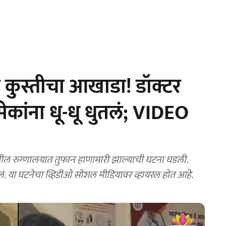
कुस्तीचा आखाडा! डॉक्टर
कांना धू-धू धुतलं; VIDEO
धील रुग्णालयात तुफान हाणामारी झाल्याची घटना घडली.
तलं. या घटनेचा व्हिडीओ सोशल मीडियावर व्हायरल होत आहे.