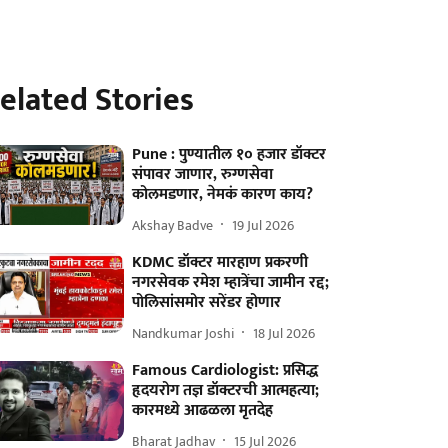
elated Stories
Pune : पुण्यातील १० हजार डॉक्टर
संपावर जाणार, रुग्णसेवा
कोलमडणार, नेमकं कारण काय?
Akshay Badve
19 Jul 2026
KDMC डॉक्टर मारहाण प्रकरणी
नगरसेवक रमेश म्हात्रेंचा जामीन रद्द;
पोलिसांसमोर सरेंडर होणार
Nandkumar Joshi
18 Jul 2026
Famous Cardiologist: प्रसिद्ध
हृदयरोग तज्ञ डॉक्टरची आत्महत्या;
कारमध्ये आढळला मृतदेह
Bharat Jadhav
15 Jul 2026