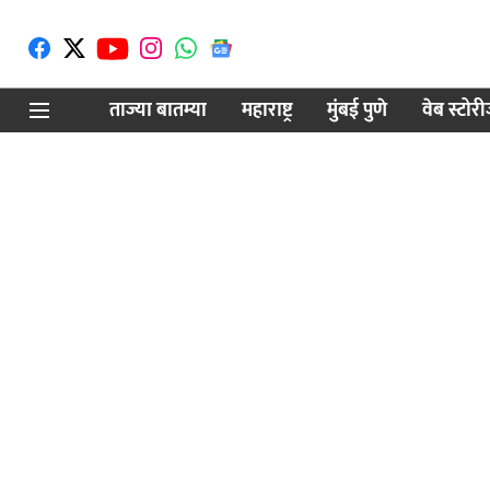
ताज्या बातम्या
महाराष्ट्र
मुंबई पुणे
वेब स्टोर