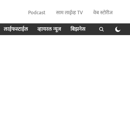
Podcast
साम लाईव्ह TV
वेब स्टोरीज
लाईफस्टाईल
व्हायरल न्यूज
बिझनेस