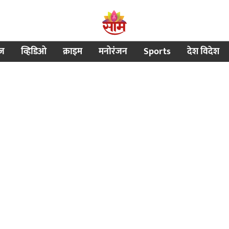
ीज
व्हिडिओ
क्राइम
मनोरंजन
Sports
देश विदेश