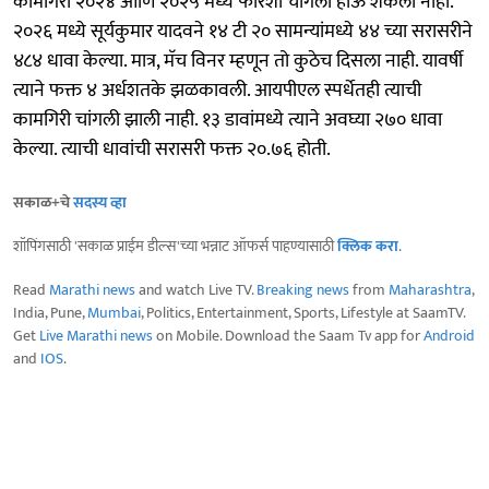
कामगिरी २०२४ आणि २०२५ मध्ये फारशी चांगली होऊ शकली नाही.
२०२६ मध्ये सूर्यकुमार यादवने १४ टी २० सामन्यांमध्ये ४४ च्या सरासरीने
४८४ धावा केल्या. मात्र, मॅच विनर म्हणून तो कुठेच दिसला नाही. यावर्षी
त्याने फक्त ४ अर्धशतके झळकावली. आयपीएल स्पर्धेतही त्याची
कामगिरी चांगली झाली नाही. १३ डावांमध्ये त्याने अवघ्या २७० धावा
केल्या. त्याची धावांची सरासरी फक्त २०.७६ होती.
सकाळ+चे
सदस्य व्हा
शॉपिंगसाठी 'सकाळ प्राईम डील्स'च्या भन्नाट ऑफर्स पाहण्यासाठी
क्लिक करा
.
Read
Marathi news
and watch Live TV.
Breaking news
from
Maharashtra
,
India, Pune,
Mumbai
, Politics, Entertainment, Sports, Lifestyle at SaamTV.
Get
Live Marathi news
on Mobile. Download the Saam Tv app for
Android
and
IOS
.