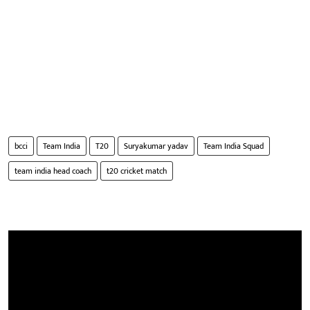
bcci
Team India
T20
Suryakumar yadav
Team India Squad
team india head coach
t20 cricket match