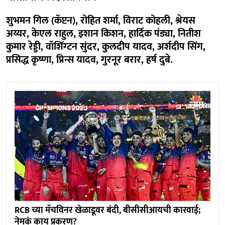
शुभमन गिल (कॅप्टन), रोहित शर्मा, विराट कोहली, श्रेयस
अय्यर, केएल राहुल, इशान किशन, हार्दिक पंड्या, नितीश
कुमार रेड्डी, वॉशिंग्टन सुंदर, कुलदीप यादव, अर्शदीप सिंग,
प्रसिद्ध कृष्णा, प्रिन्स यादव, गुरनूर बरार, हर्ष दुबे.
RCB च्या मॅचविनर खेळाडूवर बंदी, बीसीसीआयची कारवाई;
नेमकं काय प्रकरण?