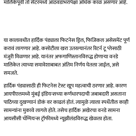
मालिकेपूर्वी तो सेंटरमध्ये आठवडाभरापेक्षा अधिक काळ असणार आहे.
या कालावधीत हार्दिक पंड्याला फिटनेस ड्रिल, फिजिकल असेसमेंट पूर्ण
करावं लागणार आहे. कसोटीला खरा उतरल्यानंतर रिटर्न टू प्लेसाठी
मंजुरी मिळणार आहे. यानंतर अफगाणिस्तानविरुद्ध होणाऱ्या वनडे
मालिकेत त्याच्या समावेशाबाबत अंतिम निर्णय घेतला जाईल, असे
समजते.
हार्दिक पंड्यासाठी ही फिटनेस टेस्ट खूप महत्वाची ठरणार आहे. कारण
आयपीएलमध्ये मुंबई इंडियन्सच्या कर्णधारपदाची जबाबदारी असताना
पाठिच्या दुखण्यानं डोकं वर काढलं होतं. त्यामुळे त्याला स्पर्धेतील काही
सामन्यांना मुकावे लागले होते. तसेच हार्दिक अखेरचा वनडे सामना
आयसीसी चॅम्पियन्स ट्रॉफीमध्ये न्यूझीलंडविरुद्ध खेळला होता.