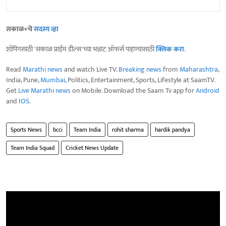
सकाळ+चे
सदस्य व्हा
शॉपिंगसाठी 'सकाळ प्राईम डील्स'च्या भन्नाट ऑफर्स पाहण्यासाठी
क्लिक करा
.
Read
Marathi news
and watch Live TV.
Breaking news
from
Maharashtra
,
India, Pune,
Mumbai
, Politics, Entertainment, Sports, Lifestyle at SaamTV.
Get
Live Marathi news
on Mobile. Download the Saam Tv app for
Android
and
IOS
.
Sports News
bcci
Team India
rohit sharma
hardik pandya
Team India Squad
Cricket News Update