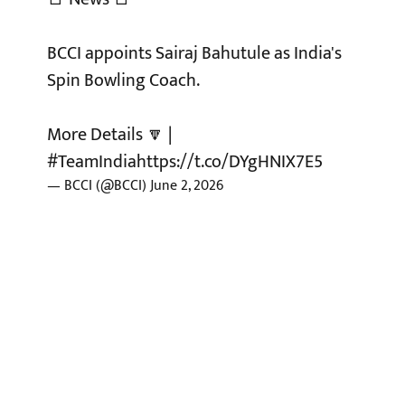
BCCI appoints Sairaj Bahutule as India's
Spin Bowling Coach.
More Details 🔽 |
#TeamIndia
https://t.co/DYgHNIX7E5
— BCCI (@BCCI)
June 2, 2026