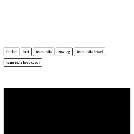
Cricket
bcci
Team India
Bowling
Team India Squad
team india head coach