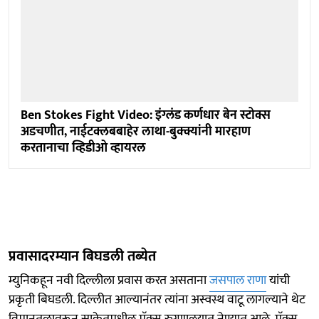
Ben Stokes Fight Video: इंग्लंड कर्णधार बेन स्टोक्स
अडचणीत, नाईटक्लबबाहेर लाथा-बुक्क्यांनी मारहाण
करतानाचा व्हिडीओ व्हायरल
प्रवासादरम्यान बिघडली तब्येत
म्युनिकहून नवी दिल्लीला प्रवास करत असताना
जसपाल राणा
यांची
प्रकृती बिघडली. दिल्लीत आल्यानंतर त्यांना अस्वस्थ वाटू लागल्याने थेट
विमानतळावरून साकेतमधील मॅक्स रुग्णालयात नेण्यात आले. मॅक्स