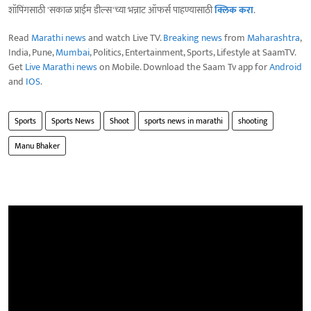
शॉपिंगसाठी 'सकाळ प्राईम डील्स'च्या भन्नाट ऑफर्स पाहण्यासाठी
क्लिक करा
.
Read
Marathi news
and watch Live TV.
Breaking news
from
Maharashtra
,
India, Pune,
Mumbai
, Politics, Entertainment, Sports, Lifestyle at SaamTV.
Get
Live Marathi news
on Mobile. Download the Saam Tv app for
Android
and
IOS
.
Sports
Sports News
Shoot
sports news in marathi
shooting
Manu Bhaker