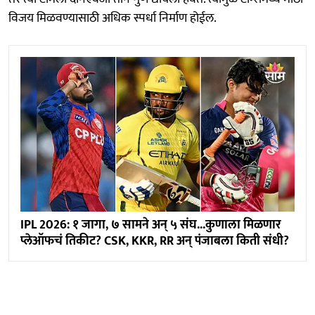
विजय मिळवण्यासाठी अधिक स्पर्धा निर्माण होईल.
IPL 2026: १ जागा, ७ सामने अन् ५ संघ...कुणाला मिळणार
प्लेऑफचं तिकीट? CSK, KKR, RR अन् पंजाबला किती संधी?