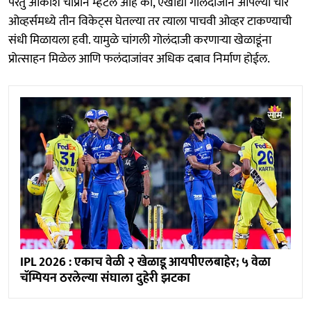
परंतु आकाश चोप्राने म्हटलं आहे की, एखाद्या गोलंदाजाने आपल्या चार
ओव्हर्समध्ये तीन विकेट्स घेतल्या तर त्याला पाचवी ओव्हर टाकण्याची
संधी मिळायला हवी. यामुळे चांगली गोलंदाजी करणाऱ्या खेळाडूंना
प्रोत्साहन मिळेल आणि फलंदाजांवर अधिक दबाव निर्माण होईल.
IPL 2026 : एकाच वेळी २ खेळाडू आयपीएलबाहेर; ५ वेळा
चॅम्पियन ठरलेल्या संघाला दुहेरी झटका