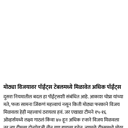
मोठ्या विजयावर पॉईंट्स टेबलमध्ये मिळावेत अधिक पॉईंट्स
दुसरा नियमातील बदल हा पॉईंट्सशी संबंधित आहे. आकाश चोप्रा यांच्या
मते, फक्त सामना जिंकणं महत्त्वाचं नसून किती मोठ्या फरकाने विजय
मिळवला हेही महत्त्वाचं ठरायला हवं. जर एखाद्या टीमने १५-१६
ओव्हर्समध्ये लक्ष्य गाठलं किंवा ४० हून अधिक रन्सने विजय मिळवला
तर त्या टीमला दोनऐवजी तीन गुण द्यायला हवेत. त्यामुळे टीम्समध्ये मोठा