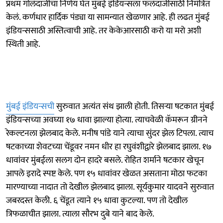
प्रथम गोलंदाजीचा निर्णय घेत मुंबई इंडियन्सला फलंदाजीसाठी निमंत्रित
केलं. कर्णधार हार्दिक पंड्या या सामन्यात खेळणार आहे. ही लढत मुंबई
इंडियन्ससाठी अस्तित्वाची आहे. तर केकेआरसाठी करो या मरो अशी
स्थिती आहे.
मुंबई इंडियन्सची
सुरुवात अत्यंत संथ झाली होती. तिसऱ्या षटकात मुंबई
इंडियन्सच्या अवघ्या १७ धावा झाल्या होत्या. त्याचवेळी कॅमरून ग्रीनने
रेकल्टनला झेलबाद केले. मनीष पांडे याने त्याचा सुंदर झेल टिपला. त्याच
षटकाच्या शेवटच्या चेंडूवर नमन धीर हा रघुवंशीद्वारे झेलबाद झाला. १७
धावांवर मुंबईला सलग दोन हादरे बसले. रोहित शर्माने षटकार खेचून
आपले इरादे स्पष्ट केले. पण १५ धावांवर खेळत असताना मोठा फटका
मारण्याच्या नादात तो देखील झेलबाद झाला. सूर्यकुमार यादवने सुरुवात
जबरदस्त केली. ६ चेंडूत त्याने १५ धावा कुटल्या. पण तो देखील
त्रिफळाचीत झाला. त्याला सौरभ दुबे याने बाद केले.