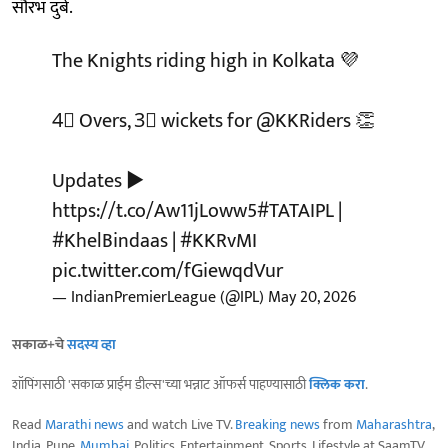
सौरभ दुबे.
The Knights riding high in Kolkata 💜
4⃣ Overs, 3⃣ wickets for
@KKRiders
👏
Updates ▶️
https://t.co/Aw11jLoww5
#TATAIPL
|
#KhelBindaas
|
#KKRvMI
pic.twitter.com/fGiewqdVur
— IndianPremierLeague (@IPL)
May 20, 2026
सकाळ+चे
सदस्य व्हा
शॉपिंगसाठी 'सकाळ प्राईम डील्स'च्या भन्नाट ऑफर्स पाहण्यासाठी
क्लिक करा
.
Read
Marathi news
and watch Live TV.
Breaking news
from
Maharashtra
,
India, Pune,
Mumbai
, Politics, Entertainment, Sports, Lifestyle at SaamTV.