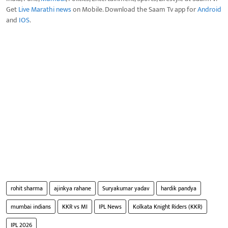
Get
Live Marathi news
on Mobile. Download the Saam Tv app for
Android
and
IOS
.
rohit sharma
ajinkya rahane
Suryakumar yadav
hardik pandya
mumbai indians
KKR vs MI
IPL News
Kolkata Knight Riders (KKR)
IPL 2026