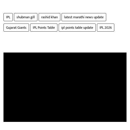
IPL
shubman gill
rashid khan
latest marathi news update
Gujarat Giants
IPL Points Table
ipl points table update
IPL 2026