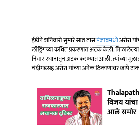
ईडीने शनिवारी सुमारे सात तास
पंजाबमध्ये
अरोरा यां
लाँड्रिंगच्या कथित प्रकरणात अटक केली. मिळालेल्य
निवासस्थानातून अटक करण्यात आली. त्यांच्या मुल
चंदीगडसह अरोरा यांच्या अनेक ठिकाणांवर छापे टाकल
Thalapathy
विजय यांचा
आले समोर