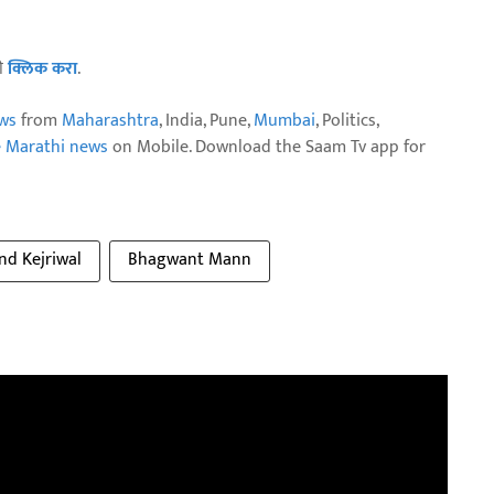
ठी
क्लिक करा
.
ws
from
Maharashtra
, India, Pune,
Mumbai
, Politics,
e Marathi news
on Mobile. Download the Saam Tv app for
nd Kejriwal
Bhagwant Mann