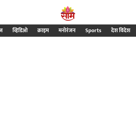
ीज
व्हिडिओ
क्राइम
मनोरंजन
Sports
देश विदेश