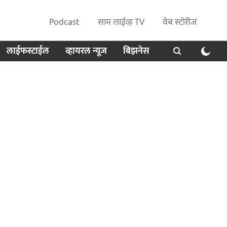
Podcast
साम लाईव्ह TV
वेब स्टोरीज
लाईफस्टाईल
व्हायरल न्यूज
बिझनेस