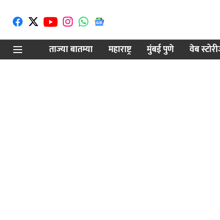
ताज्या बातम्या
महाराष्ट्र
मुंबई पुणे
वेब स्टोर