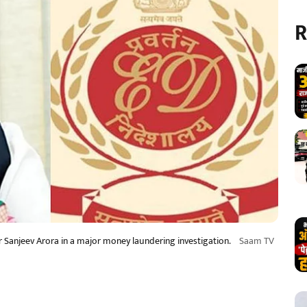
R
er Sanjeev Arora in a major money laundering investigation.
Saam TV