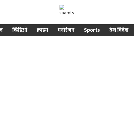
ीज
व्हिडिओ
क्राइम
मनोरंजन
Sports
देश विदेश