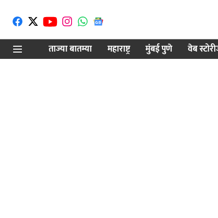
ताज्या बातम्या
महाराष्ट्र
मुंबई पुणे
वेब स्टोर