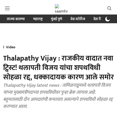
ताज्या बातम्या
महाराष्ट्र
मुंबई पुणे
वेब स्टोरीज
देश विदेश
ब
Video
Thalapathy Vijay : राजकीय वादात नवा
ट्विस्ट! थलापती विजय यांचा शपथविधी
सोहळा रद्द, धक्कादायक कारण आले समोर
Thalapathy Vijay latest news : तामिळनाडूमध्ये थलापती विजय
यांच्या मुख्यमंत्रीपदाच्या शपथविधीवर पुन्हा ब्रेक लागला आहे.
बहुमतासाठी दोन आमदारांची कमतरता असल्याने शपथविधी सोहळा रद्द
करण्यात आला.