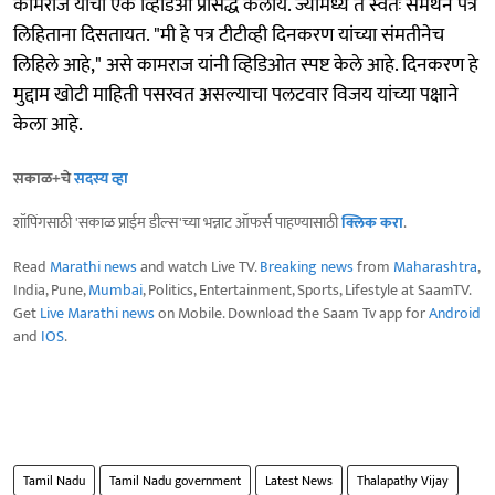
कामराज यांचा एक व्हिडिओ प्रसिद्ध केलाय. ज्यामध्ये ते स्वतः समर्थन पत्र
लिहिताना दिसतायत. "मी हे पत्र टीटीव्ही दिनकरण यांच्या संमतीनेच
लिहिले आहे," असे कामराज यांनी व्हिडिओत स्पष्ट केले आहे. दिनकरण हे
मुद्दाम खोटी माहिती पसरवत असल्याचा पलटवार विजय यांच्या पक्षाने
केला आहे.
सकाळ+चे
सदस्य व्हा
शॉपिंगसाठी 'सकाळ प्राईम डील्स'च्या भन्नाट ऑफर्स पाहण्यासाठी
क्लिक करा
.
Read
Marathi news
and watch Live TV.
Breaking news
from
Maharashtra
,
India, Pune,
Mumbai
, Politics, Entertainment, Sports, Lifestyle at SaamTV.
Get
Live Marathi news
on Mobile. Download the Saam Tv app for
Android
and
IOS
.
Tamil Nadu
Tamil Nadu government
Latest News
Thalapathy Vijay