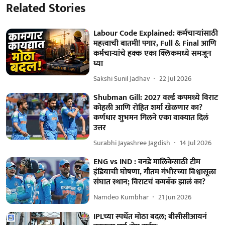
Related Stories
Labour Code Explained: कर्मचाऱ्यांसाठी
महत्त्वाची बातमी! पगार, Full & Final आणि
कर्मचाऱ्यांचे हक्क एका क्लिकमध्ये समजून
घ्या
Sakshi Sunil Jadhav
22 Jul 2026
Shubman Gill: 2027 वर्ल्ड कपमध्ये विराट
कोहली आणि रोहित शर्मा खेळणार का?
कर्णधार शुभमन गिलने एका वाक्यात दिलं
उत्तर
Surabhi Jayashree Jagdish
14 Jul 2026
ENG vs IND : वनडे मालिकेसाठी टीम
इंडियाची घोषणा, गौतम गंभीरच्या विश्वासूला
संघात स्थान; विराटचं कमबॅक झालं का?
Namdeo Kumbhar
21 Jun 2026
IPLच्या स्पर्धेत मोठा बदल; बीसीसीआयनं