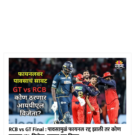
RCB vs GT Final : पावसामुळं फायनल रद्द झाली तर कोण