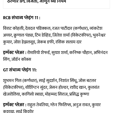
ठरणार IPL विजेता, जाणून घ्या नियम
RCB संभाव्य प्लेइंग 11 :
विराट कोहली, देवदत्त पडिक्कल, रजत पाटीदार (कर्णधार), व्यंकटेश
अय्यर, क्रुणाल पंड्या, टिम डेव्हिड, जितेश शर्मा (विकेटकीपर), भुवनेश्वर
कुमार, जोश हेझलवूड, जेकब डफी, रसिक सलाम दार
इम्पॅक्ट प्लेअर :
रोमारियो शेफर्ड, सुयश शर्मा, कनिष्क चौहान, अभिनंदन
सिंग, जॉर्डन कॉक्स
GT संभाव्य प्लेइंग 11:
शुभमन गिल (कर्णधार), साई सुदर्शन, निशांत सिंधू, जोस बटलर
(विकेटकीपर), वॉशिंग्टन सुंदर, जेसन होल्डर, रशीद खान, कुलवंत
खेजरोलिया, कागिसो रबाडा, मोहम्मद सिराज, प्रसिद्ध कृष्णा
इम्पॅक्ट प्लेअर :
राहुल तेवतिया, ग्लेन फिलिप्स, अनुज रावत, कुमार
कुशाग्रा, साई किशोर