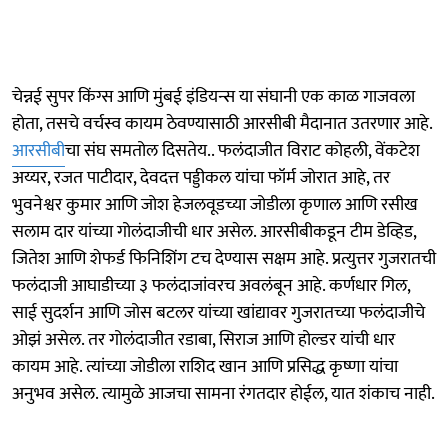
चेन्नई सुपर किंग्स आणि मुंबई इंडियन्स या संघानी एक काळ गाजवला
होता, तसचे वर्चस्व कायम ठेवण्यासाठी आरसीबी मैदानात उतरणार आहे.
आरसीबी
चा संघ समतोल दिसतेय.. फलंदाजीत विराट कोहली, वेंकटेश
अय्यर, रजत पाटीदार, देवदत्त पड्डीकल यांचा फॉर्म जोरात आहे, तर
भुवनेश्वर कुमार आणि जोश हेजलवूडच्या जोडीला कृणाल आणि रसीख
सलाम दार यांच्या गोलंदाजीची धार असेल. आरसीबीकडून टीम डेव्हिड,
जितेश आणि शेफर्ड फिनिशिंग टच देण्यास सक्षम आहे. प्रत्युत्तर गुजरातची
फलंदाजी आघाडीच्या ३ फलंदाजांवरच अवलंबून आहे. कर्णधार गिल,
साई सुदर्शन आणि जोस बटलर यांच्या खांद्यावर गुजरातच्या फलंदाजीचे
ओझं असेल. तर गोलंदाजीत रडाबा, सिराज आणि होल्डर यांची धार
कायम आहे. त्यांच्या जोडीला राशिद खान आणि प्रसिद्ध कृष्णा यांचा
अनुभव असेल. त्यामुळे आजचा सामना रंगतदार होईल, यात शंकाच नाही.