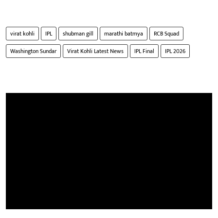
virat kohli
IPL
shubman gill
marathi batmya
RCB Squad
Washington Sundar
Virat Kohli Latest News
IPL Final
IPL 2026