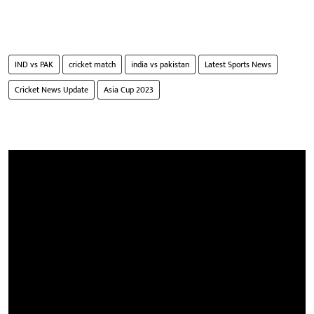
IND vs PAK
cricket match
india vs pakistan
Latest Sports News
Cricket News Update
Asia Cup 2023