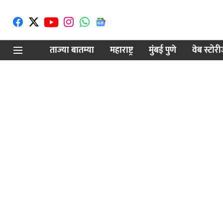
ताज्या बातम्या
महाराष्ट्र
मुंबई पुणे
वेब स्टोर