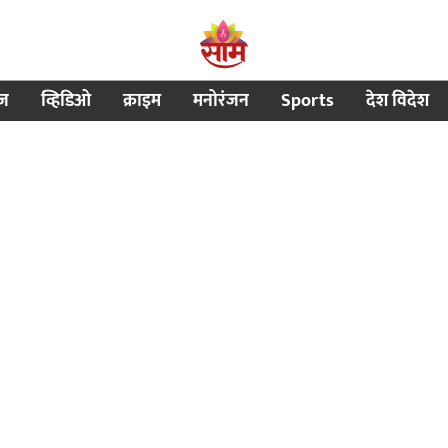
ीज
व्हिडिओ
क्राइम
मनोरंजन
Sports
देश विदेश