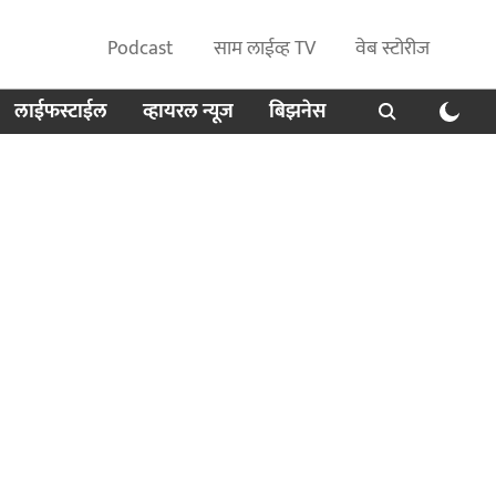
Podcast
साम लाईव्ह TV
वेब स्टोरीज
लाईफस्टाईल
व्हायरल न्यूज
बिझनेस