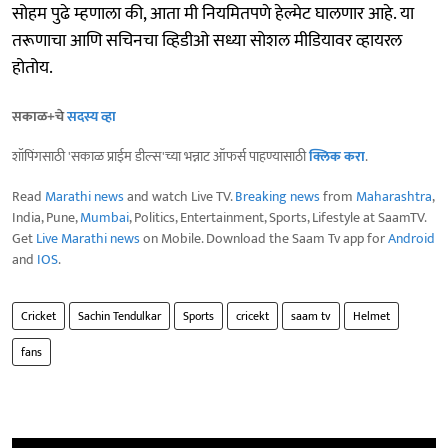
सोहम पुढे म्हणाला की, आता मी नियमितपणे हेल्मेट घालणार आहे. या
तरूणाचा आणि सचिनचा व्हिडीओ सध्या सोशल मीडियावर व्हायरल
होतोय.
सकाळ+चे
सदस्य व्हा
शॉपिंगसाठी 'सकाळ प्राईम डील्स'च्या भन्नाट ऑफर्स पाहण्यासाठी
क्लिक करा
.
Read
Marathi news
and watch Live TV.
Breaking news
from
Maharashtra
,
India, Pune,
Mumbai
, Politics, Entertainment, Sports, Lifestyle at SaamTV.
Get
Live Marathi news
on Mobile. Download the Saam Tv app for
Android
and
IOS
.
Cricket
Sachin Tendulkar
Sports
cricekt
saam tv
Helmet
fans