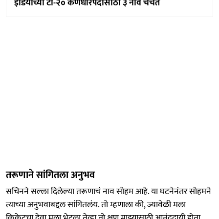
इंडियाच्या टी-२० कर्णधारपदासाठी ३ नावं चर्चेत
तरूणाने सांगितला अनुभव
सचिनने सल्ला दिलेल्या तरूणाचं नाव सोहम आहे. या घटनेनंतर सोहमने
त्याच्या अनुभवाबद्दल सांगितलंय. तो म्हणाला की, ज्यावेळी मला
क्रिकेटचा देवा मला भेटला तेव्हा तो क्षण माझ्यासाठी आनंददायी होता.