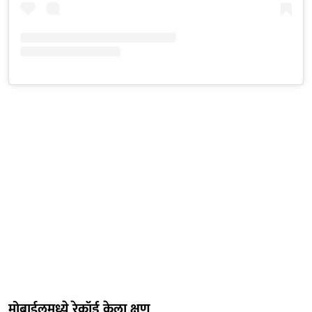
मोबाईलमध्ये रेकॉर्ड केला क्षण