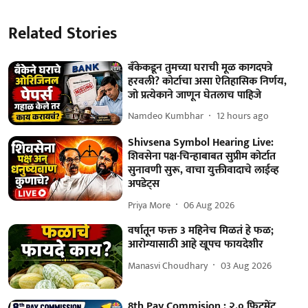
Related Stories
बँकेकडून तुमच्या घराची मूळ कागदपत्रे
हरवली? कोर्टाचा असा ऐतिहासिक निर्णय,
जो प्रत्येकाने जाणून घेतलाच पाहिजे
Namdeo Kumbhar
12 hours ago
Shivsena Symbol Hearing Live:
शिवसेना पक्ष-चिन्हाबाबत सुप्रीम कोर्टात
सुनावणी सुरू, वाचा युक्तीवादाचे लाईव्ह
अपडेट्स
Priya More
06 Aug 2026
वर्षातून फक्त 3 महिनेच मिळतं हे फळ;
आरोग्यासाठी आहे खूपच फायदेशीर
Manasvi Choudhary
03 Aug 2026
8th Pay Commision : २.० फिटमेंट