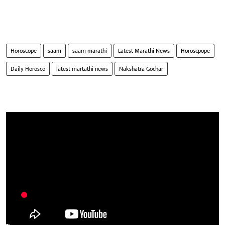
Horoscope
saam
saam marathi
Latest Marathi News
Horoscpope
Daily Horosco
latest martathi news
Nakshatra Gochar