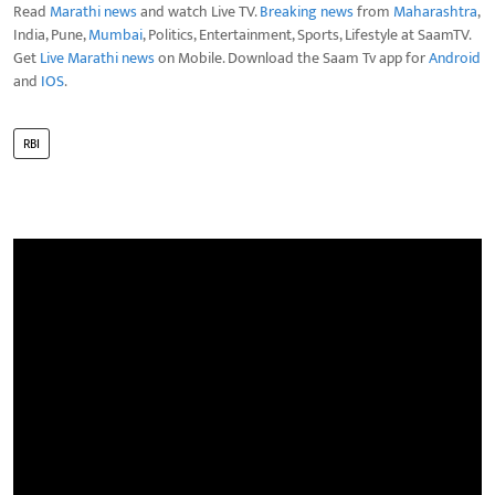
Read
Marathi news
and watch Live TV.
Breaking news
from
Maharashtra
,
India, Pune,
Mumbai
, Politics, Entertainment, Sports, Lifestyle at SaamTV.
Get
Live Marathi news
on Mobile. Download the Saam Tv app for
Android
and
IOS
.
RBI