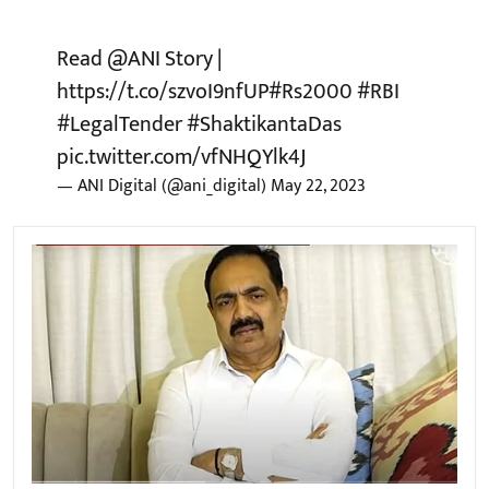
Read
@ANI
Story |
https://t.co/szvoI9nfUP
#Rs2000
#RBI
#LegalTender
#ShaktikantaDas
pic.twitter.com/vfNHQYlk4J
— ANI Digital (@ani_digital)
May 22, 2023