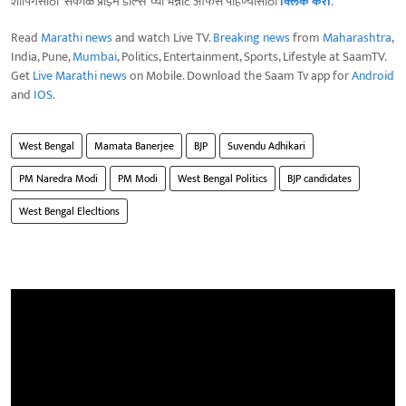
शॉपिंगसाठी 'सकाळ प्राईम डील्स'च्या भन्नाट ऑफर्स पाहण्यासाठी
क्लिक करा
.
Read
Marathi news
and watch Live TV.
Breaking news
from
Maharashtra
,
India, Pune,
Mumbai
, Politics, Entertainment, Sports, Lifestyle at SaamTV.
Get
Live Marathi news
on Mobile. Download the Saam Tv app for
Android
and
IOS
.
West Bengal
Mamata Banerjee
BJP
Suvendu Adhikari
PM Naredra Modi
PM Modi
West Bengal Politics
BJP candidates
West Bengal Elecltions