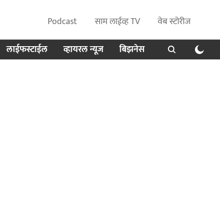
Podcast
साम लाईव्ह TV
वेब स्टोरीज
लाईफस्टाईल
व्हायरल न्यूज
बिझनेस