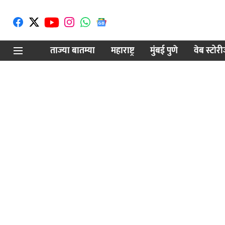
ताज्या बातम्या
महाराष्ट्र
मुंबई पुणे
वेब स्टोर