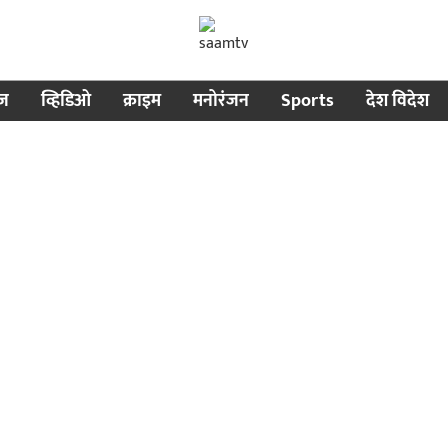
ीज
व्हिडिओ
क्राइम
मनोरंजन
Sports
देश विदेश