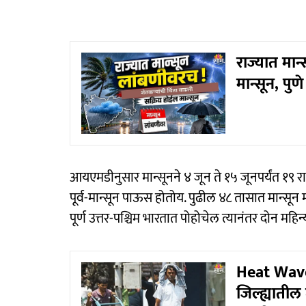
राज्यात मान
मान्सून, पु
आयएमडीनुसार मान्सूनने ४ जून ते १५ जूनपर्यंत १९ राज
पूर्व-मान्सून पाऊस होतोय. पुढील ४८ तासात मान्सून म
पूर्ण उत्तर-पश्चिम भारतात पोहोचेल त्यानंतर दोन महिन्
Heat Wave 
जिल्ह्याती