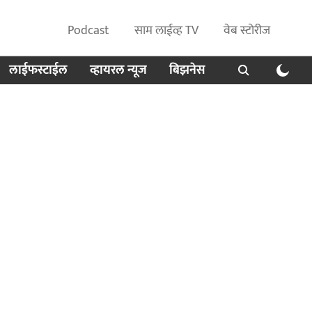
Podcast
साम लाईव्ह TV
वेब स्टोरीज
लाईफस्टाईल
व्हायरल न्यूज
बिझनेस