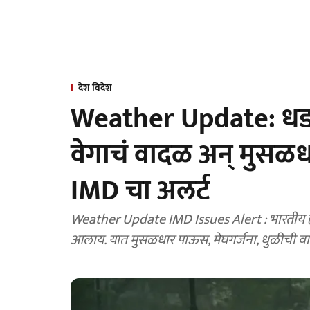
देश विदेश
Weather Update: धड
वेगाचं वादळ अन् मुसळध
IMD चा अलर्ट
Weather Update IMD Issues Alert : भारतीय हवामान विभागाने २० राज्यांसाठी दोन दिवसांचा इशारा देण्यात
आलाय. यात मुसळधार पाऊस, मेघगर्जना, धुळीची वा