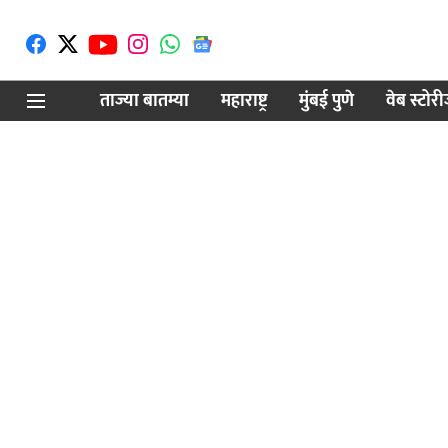
ताज्या बातम्या
महाराष्ट्र
मुंबई पुणे
वेब स्टोर