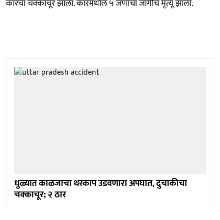
कारचा चक्काचूर झाला. कारमधील ५ जणांचा जागीच मृत्यू झाला.
धुळ्यात काळजाचा थरकाप उडवणारा अपघात, दुचाकीचा
चक्काचूर; २ ठार