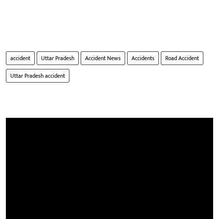
accident
Uttar Pradesh
Accident News
Accidents
Road Accident
Uttar Pradesh accident