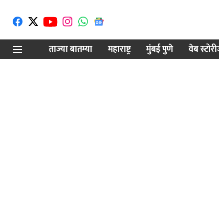
ताज्या बातम्या
महाराष्ट्र
मुंबई पुणे
वेब स्टोर