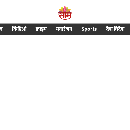
ीज
व्हिडिओ
क्राइम
मनोरंजन
Sports
देश विदेश