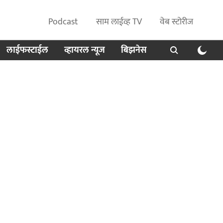
Podcast
साम लाईव्ह TV
वेब स्टोरीज
लाईफस्टाईल
व्हायरल न्यूज
बिझनेस