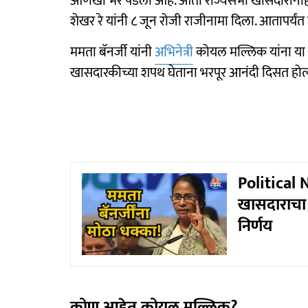
आणखी भर पडली आहे. आता राज्यसभा खासदारांनीही ममत
शेखर रे यांनी ८ जून रोजी राजीनामा दिला. आतापर्य
ममता बॅनर्जी यांनी
अभिनेत्री
कोयल मल्लिक यांना या वर
खासदारकीच्या शपथ घेताना भरपूर आनंदी दिसत होत्या
Political 
खासदाराचा र
निर्णय
कोण आहेत कोयल मल्लिक?