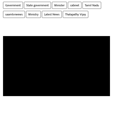
Government
State government
Minister
cabinet
Tamil Nadu
saamtvneews
Ministry
Latest News
Thalapathy Vijay